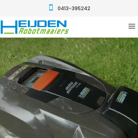

0413-395242
a
Heijden
Robotmaaiers
Bedankt voor je bericht. We zullen zo
spoedig mogelijk contact met je
opnemen.