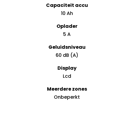
Capaciteit accu
10 Ah
Oplader
5 A
Geluidsniveau
60 dB (A)
Display
Lcd
Meerdere zones
Onbeperkt
Connectiviteit
Wifi/Bluetooth/4G
Nachtmodus