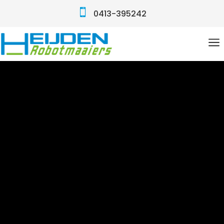

0413-395242
a